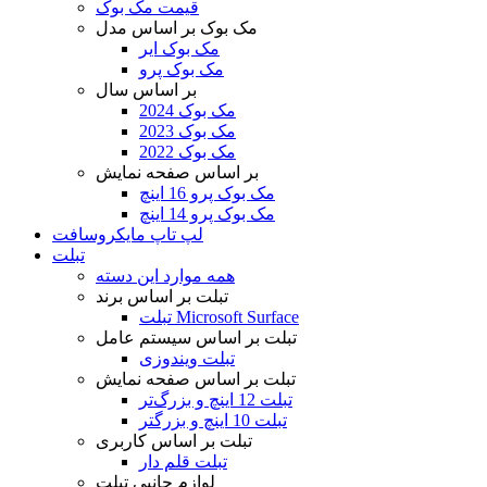
قیمت مک بوک
مک بوک بر اساس مدل
مک بوک ایر
مک بوک پرو
بر اساس سال
مک بوک 2024
مک بوک 2023
مک بوک 2022
بر اساس صفحه نمایش
مک بوک پرو 16 اینچ
مک بوک پرو 14 اینچ
لپ تاپ مایکروسافت
تبلت
همه موارد این دسته
تبلت بر اساس برند
تبلت Microsoft Surface
تبلت بر اساس سیستم عامل
تبلت ویندوزی
تبلت بر اساس صفحه نمایش
تبلت 12 اینچ و بزرگ‌تر
تبلت 10 اینچ و بزرگتر
تبلت بر اساس کاربری
تبلت قلم دار
لوازم جانبی تبلت