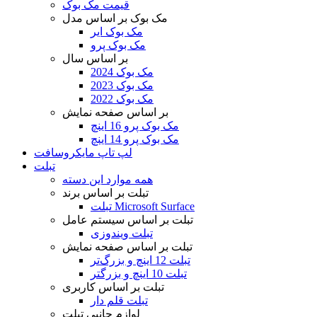
قیمت مک بوک
مک بوک بر اساس مدل
مک بوک ایر
مک بوک پرو
بر اساس سال
مک بوک 2024
مک بوک 2023
مک بوک 2022
بر اساس صفحه نمایش
مک بوک پرو 16 اینچ
مک بوک پرو 14 اینچ
لپ تاپ مایکروسافت
تبلت
همه موارد این دسته
تبلت بر اساس برند
تبلت Microsoft Surface
تبلت بر اساس سیستم عامل
تبلت ویندوزی
تبلت بر اساس صفحه نمایش
تبلت 12 اینچ و بزرگ‌تر
تبلت 10 اینچ و بزرگتر
تبلت بر اساس کاربری
تبلت قلم دار
لوازم جانبی تبلت