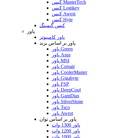
کیس MasterTech
کیس Logikey
کیس Awest
کیس Hyte
کیس گیمینگ
پاور
پاور کامپیوتر
پاور بر اساس برند
پاور Green
پاور Asus
پاور MSI
پاور Corsair
پاور CoolerMaster
پاور Gigabyte
پاور FSP
پاور DeepCool
پاور GamDias
پاور SilverStone
پاور Tsco
پاور Awest
پاور بر اساس توان
پاور 1300 وات
پاور 1200 وات
پاور 1000 وات