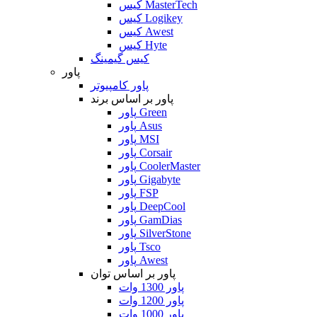
کیس MasterTech
کیس Logikey
کیس Awest
کیس Hyte
کیس گیمینگ
پاور
پاور کامپیوتر
پاور بر اساس برند
پاور Green
پاور Asus
پاور MSI
پاور Corsair
پاور CoolerMaster
پاور Gigabyte
پاور FSP
پاور DeepCool
پاور GamDias
پاور SilverStone
پاور Tsco
پاور Awest
پاور بر اساس توان
پاور 1300 وات
پاور 1200 وات
پاور 1000 وات