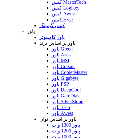
کیس MasterTech
کیس Logikey
کیس Awest
کیس Hyte
کیس گیمینگ
پاور
پاور کامپیوتر
پاور بر اساس برند
پاور Green
پاور Asus
پاور MSI
پاور Corsair
پاور CoolerMaster
پاور Gigabyte
پاور FSP
پاور DeepCool
پاور GamDias
پاور SilverStone
پاور Tsco
پاور Awest
پاور بر اساس توان
پاور 1300 وات
پاور 1200 وات
پاور 1000 وات