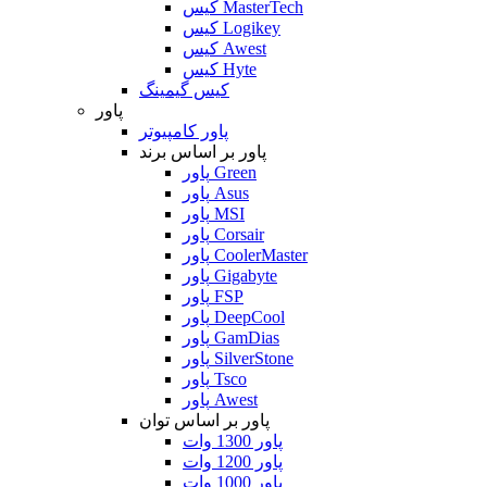
کیس MasterTech
کیس Logikey
کیس Awest
کیس Hyte
کیس گیمینگ
پاور
پاور کامپیوتر
پاور بر اساس برند
پاور Green
پاور Asus
پاور MSI
پاور Corsair
پاور CoolerMaster
پاور Gigabyte
پاور FSP
پاور DeepCool
پاور GamDias
پاور SilverStone
پاور Tsco
پاور Awest
پاور بر اساس توان
پاور 1300 وات
پاور 1200 وات
پاور 1000 وات