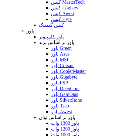
کیس MasterTech
کیس Logikey
کیس Awest
کیس Hyte
کیس گیمینگ
پاور
پاور کامپیوتر
پاور بر اساس برند
پاور Green
پاور Asus
پاور MSI
پاور Corsair
پاور CoolerMaster
پاور Gigabyte
پاور FSP
پاور DeepCool
پاور GamDias
پاور SilverStone
پاور Tsco
پاور Awest
پاور بر اساس توان
پاور 1300 وات
پاور 1200 وات
پاور 1000 وات