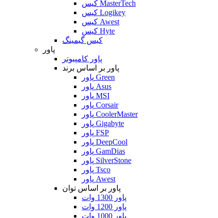
کیس MasterTech
کیس Logikey
کیس Awest
کیس Hyte
کیس گیمینگ
پاور
پاور کامپیوتر
پاور بر اساس برند
پاور Green
پاور Asus
پاور MSI
پاور Corsair
پاور CoolerMaster
پاور Gigabyte
پاور FSP
پاور DeepCool
پاور GamDias
پاور SilverStone
پاور Tsco
پاور Awest
پاور بر اساس توان
پاور 1300 وات
پاور 1200 وات
پاور 1000 وات