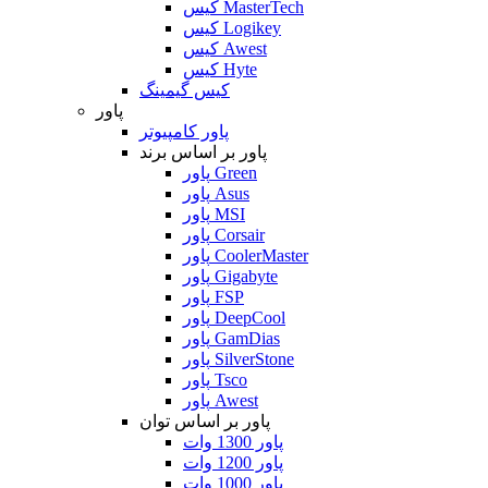
کیس MasterTech
کیس Logikey
کیس Awest
کیس Hyte
کیس گیمینگ
پاور
پاور کامپیوتر
پاور بر اساس برند
پاور Green
پاور Asus
پاور MSI
پاور Corsair
پاور CoolerMaster
پاور Gigabyte
پاور FSP
پاور DeepCool
پاور GamDias
پاور SilverStone
پاور Tsco
پاور Awest
پاور بر اساس توان
پاور 1300 وات
پاور 1200 وات
پاور 1000 وات