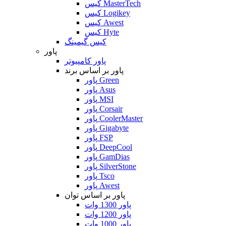
کیس MasterTech
کیس Logikey
کیس Awest
کیس Hyte
کیس گیمینگ
پاور
پاور کامپیوتر
پاور بر اساس برند
پاور Green
پاور Asus
پاور MSI
پاور Corsair
پاور CoolerMaster
پاور Gigabyte
پاور FSP
پاور DeepCool
پاور GamDias
پاور SilverStone
پاور Tsco
پاور Awest
پاور بر اساس توان
پاور 1300 وات
پاور 1200 وات
پاور 1000 وات