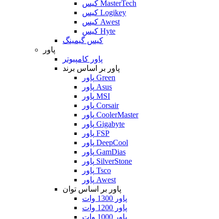
کیس MasterTech
کیس Logikey
کیس Awest
کیس Hyte
کیس گیمینگ
پاور
پاور کامپیوتر
پاور بر اساس برند
پاور Green
پاور Asus
پاور MSI
پاور Corsair
پاور CoolerMaster
پاور Gigabyte
پاور FSP
پاور DeepCool
پاور GamDias
پاور SilverStone
پاور Tsco
پاور Awest
پاور بر اساس توان
پاور 1300 وات
پاور 1200 وات
پاور 1000 وات