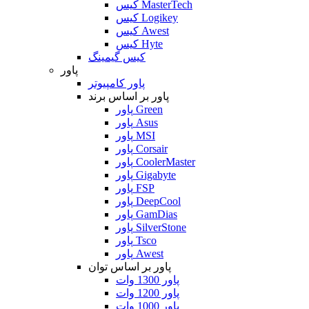
کیس MasterTech
کیس Logikey
کیس Awest
کیس Hyte
کیس گیمینگ
پاور
پاور کامپیوتر
پاور بر اساس برند
پاور Green
پاور Asus
پاور MSI
پاور Corsair
پاور CoolerMaster
پاور Gigabyte
پاور FSP
پاور DeepCool
پاور GamDias
پاور SilverStone
پاور Tsco
پاور Awest
پاور بر اساس توان
پاور 1300 وات
پاور 1200 وات
پاور 1000 وات