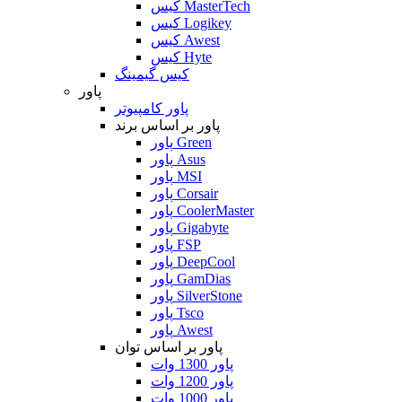
کیس MasterTech
کیس Logikey
کیس Awest
کیس Hyte
کیس گیمینگ
پاور
پاور کامپیوتر
پاور بر اساس برند
پاور Green
پاور Asus
پاور MSI
پاور Corsair
پاور CoolerMaster
پاور Gigabyte
پاور FSP
پاور DeepCool
پاور GamDias
پاور SilverStone
پاور Tsco
پاور Awest
پاور بر اساس توان
پاور 1300 وات
پاور 1200 وات
پاور 1000 وات