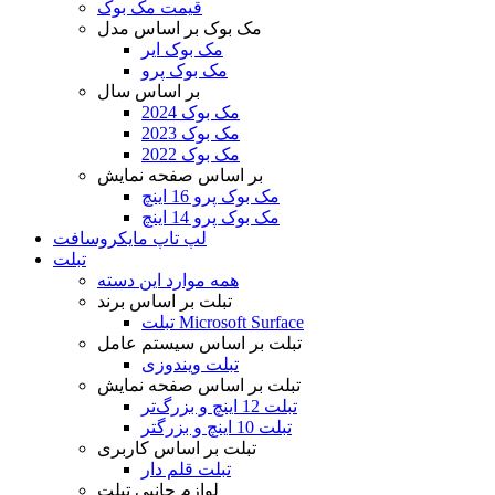
قیمت مک بوک
مک بوک بر اساس مدل
مک بوک ایر
مک بوک پرو
بر اساس سال
مک بوک 2024
مک بوک 2023
مک بوک 2022
بر اساس صفحه نمایش
مک بوک پرو 16 اینچ
مک بوک پرو 14 اینچ
لپ تاپ مایکروسافت
تبلت
همه موارد این دسته
تبلت بر اساس برند
تبلت Microsoft Surface
تبلت بر اساس سیستم عامل
تبلت ویندوزی
تبلت بر اساس صفحه نمایش
تبلت 12 اینچ و بزرگ‌تر
تبلت 10 اینچ و بزرگتر
تبلت بر اساس کاربری
تبلت قلم دار
لوازم جانبی تبلت