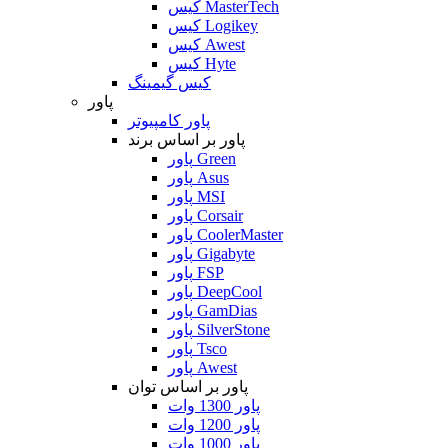
کیس MasterTech
کیس Logikey
کیس Awest
کیس Hyte
کیس گیمینگ
پاور
پاور کامپیوتر
پاور بر اساس برند
پاور Green
پاور Asus
پاور MSI
پاور Corsair
پاور CoolerMaster
پاور Gigabyte
پاور FSP
پاور DeepCool
پاور GamDias
پاور SilverStone
پاور Tsco
پاور Awest
پاور بر اساس توان
پاور 1300 وات
پاور 1200 وات
پاور 1000 وات