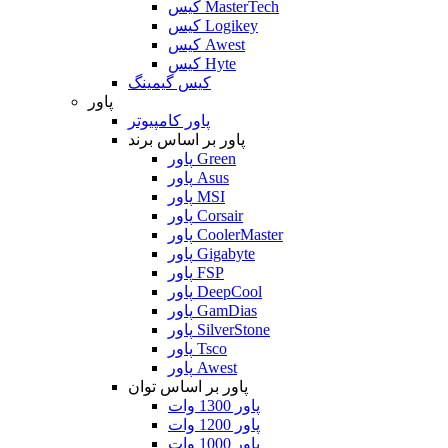
کیس MasterTech
کیس Logikey
کیس Awest
کیس Hyte
کیس گیمینگ
پاور
پاور کامپیوتر
پاور بر اساس برند
پاور Green
پاور Asus
پاور MSI
پاور Corsair
پاور CoolerMaster
پاور Gigabyte
پاور FSP
پاور DeepCool
پاور GamDias
پاور SilverStone
پاور Tsco
پاور Awest
پاور بر اساس توان
پاور 1300 وات
پاور 1200 وات
پاور 1000 وات