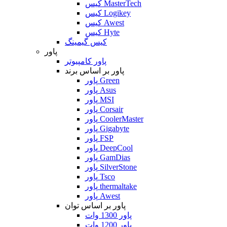
کیس MasterTech
کیس Logikey
کیس Awest
کیس Hyte
کیس گیمینگ
پاور
پاور کامپیوتر
پاور بر اساس برند
پاور Green
پاور Asus
پاور MSI
پاور Corsair
پاور CoolerMaster
پاور Gigabyte
پاور FSP
پاور DeepCool
پاور GamDias
پاور SilverStone
پاور Tsco
پاور thermaltake
پاور Awest
پاور بر اساس توان
پاور 1300 وات
پاور 1200 وات