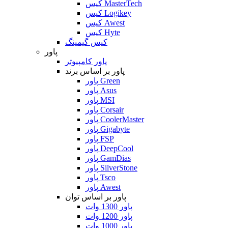
کیس MasterTech
کیس Logikey
کیس Awest
کیس Hyte
کیس گیمینگ
پاور
پاور کامپیوتر
پاور بر اساس برند
پاور Green
پاور Asus
پاور MSI
پاور Corsair
پاور CoolerMaster
پاور Gigabyte
پاور FSP
پاور DeepCool
پاور GamDias
پاور SilverStone
پاور Tsco
پاور Awest
پاور بر اساس توان
پاور 1300 وات
پاور 1200 وات
پاور 1000 وات