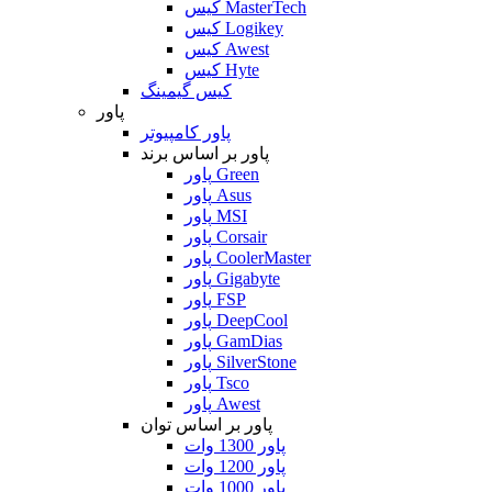
کیس MasterTech
کیس Logikey
کیس Awest
کیس Hyte
کیس گیمینگ
پاور
پاور کامپیوتر
پاور بر اساس برند
پاور Green
پاور Asus
پاور MSI
پاور Corsair
پاور CoolerMaster
پاور Gigabyte
پاور FSP
پاور DeepCool
پاور GamDias
پاور SilverStone
پاور Tsco
پاور Awest
پاور بر اساس توان
پاور 1300 وات
پاور 1200 وات
پاور 1000 وات