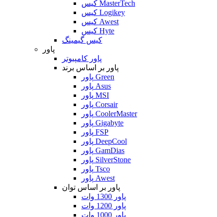
کیس MasterTech
کیس Logikey
کیس Awest
کیس Hyte
کیس گیمینگ
پاور
پاور کامپیوتر
پاور بر اساس برند
پاور Green
پاور Asus
پاور MSI
پاور Corsair
پاور CoolerMaster
پاور Gigabyte
پاور FSP
پاور DeepCool
پاور GamDias
پاور SilverStone
پاور Tsco
پاور Awest
پاور بر اساس توان
پاور 1300 وات
پاور 1200 وات
پاور 1000 وات