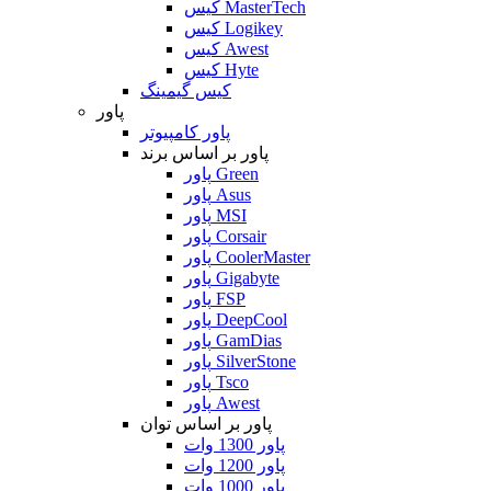
کیس MasterTech
کیس Logikey
کیس Awest
کیس Hyte
کیس گیمینگ
پاور
پاور کامپیوتر
پاور بر اساس برند
پاور Green
پاور Asus
پاور MSI
پاور Corsair
پاور CoolerMaster
پاور Gigabyte
پاور FSP
پاور DeepCool
پاور GamDias
پاور SilverStone
پاور Tsco
پاور Awest
پاور بر اساس توان
پاور 1300 وات
پاور 1200 وات
پاور 1000 وات