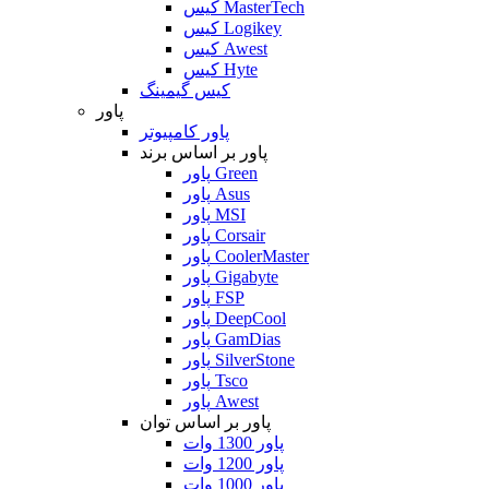
کیس MasterTech
کیس Logikey
کیس Awest
کیس Hyte
کیس گیمینگ
پاور
پاور کامپیوتر
پاور بر اساس برند
پاور Green
پاور Asus
پاور MSI
پاور Corsair
پاور CoolerMaster
پاور Gigabyte
پاور FSP
پاور DeepCool
پاور GamDias
پاور SilverStone
پاور Tsco
پاور Awest
پاور بر اساس توان
پاور 1300 وات
پاور 1200 وات
پاور 1000 وات