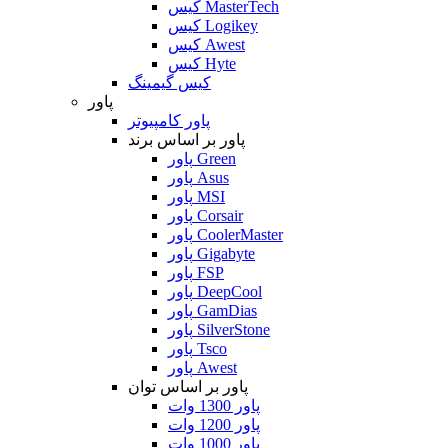
کیس MasterTech
کیس Logikey
کیس Awest
کیس Hyte
کیس گیمینگ
پاور
پاور کامپیوتر
پاور بر اساس برند
پاور Green
پاور Asus
پاور MSI
پاور Corsair
پاور CoolerMaster
پاور Gigabyte
پاور FSP
پاور DeepCool
پاور GamDias
پاور SilverStone
پاور Tsco
پاور Awest
پاور بر اساس توان
پاور 1300 وات
پاور 1200 وات
پاور 1000 وات