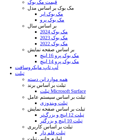
قیمت مک بوک
مک بوک بر اساس مدل
مک بوک ایر
مک بوک پرو
بر اساس سال
مک بوک 2024
مک بوک 2023
مک بوک 2022
بر اساس صفحه نمایش
مک بوک پرو 16 اینچ
مک بوک پرو 14 اینچ
لپ تاپ مایکروسافت
تبلت
همه موارد این دسته
تبلت بر اساس برند
تبلت Microsoft Surface
تبلت بر اساس سیستم عامل
تبلت ویندوزی
تبلت بر اساس صفحه نمایش
تبلت 12 اینچ و بزرگ‌تر
تبلت 10 اینچ و بزرگتر
تبلت بر اساس کاربری
تبلت قلم دار
لوازم جانبی تبلت