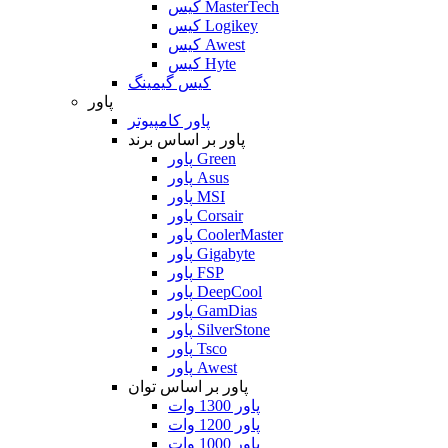
کیس MasterTech
کیس Logikey
کیس Awest
کیس Hyte
کیس گیمینگ
پاور
پاور کامپیوتر
پاور بر اساس برند
پاور Green
پاور Asus
پاور MSI
پاور Corsair
پاور CoolerMaster
پاور Gigabyte
پاور FSP
پاور DeepCool
پاور GamDias
پاور SilverStone
پاور Tsco
پاور Awest
پاور بر اساس توان
پاور 1300 وات
پاور 1200 وات
پاور 1000 وات