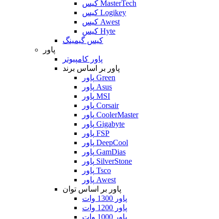
کیس MasterTech
کیس Logikey
کیس Awest
کیس Hyte
کیس گیمینگ
پاور
پاور کامپیوتر
پاور بر اساس برند
پاور Green
پاور Asus
پاور MSI
پاور Corsair
پاور CoolerMaster
پاور Gigabyte
پاور FSP
پاور DeepCool
پاور GamDias
پاور SilverStone
پاور Tsco
پاور Awest
پاور بر اساس توان
پاور 1300 وات
پاور 1200 وات
پاور 1000 وات