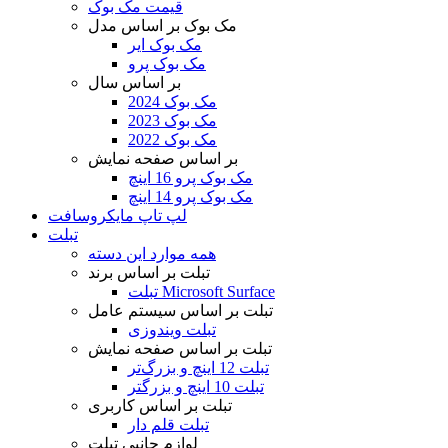
قیمت مک بوک
مک بوک بر اساس مدل
مک بوک ایر
مک بوک پرو
بر اساس سال
مک بوک 2024
مک بوک 2023
مک بوک 2022
بر اساس صفحه نمایش
مک بوک پرو 16 اینچ
مک بوک پرو 14 اینچ
لپ تاپ مایکروسافت
تبلت
همه موارد این دسته
تبلت بر اساس برند
تبلت Microsoft Surface
تبلت بر اساس سیستم عامل
تبلت ویندوزی
تبلت بر اساس صفحه نمایش
تبلت 12 اینچ و بزرگ‌تر
تبلت 10 اینچ و بزرگتر
تبلت بر اساس کاربری
تبلت قلم دار
لوازم جانبی تبلت