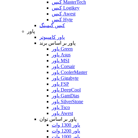
کیس MasterTech
کیس Logikey
کیس Awest
کیس Hyte
کیس گیمینگ
پاور
پاور کامپیوتر
پاور بر اساس برند
پاور Green
پاور Asus
پاور MSI
پاور Corsair
پاور CoolerMaster
پاور Gigabyte
پاور FSP
پاور DeepCool
پاور GamDias
پاور SilverStone
پاور Tsco
پاور Awest
پاور بر اساس توان
پاور 1300 وات
پاور 1200 وات
پاور 1000 وات