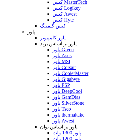
کیس MasterTech
کیس Logikey
کیس Awest
کیس Hyte
کیس گیمینگ
پاور
پاور کامپیوتر
پاور بر اساس برند
پاور Green
پاور Asus
پاور MSI
پاور Corsair
پاور CoolerMaster
پاور Gigabyte
پاور FSP
پاور DeepCool
پاور GamDias
پاور SilverStone
پاور Tsco
پاور thermaltake
پاور Awest
پاور بر اساس توان
پاور 1300 وات
پاور 1200 وات