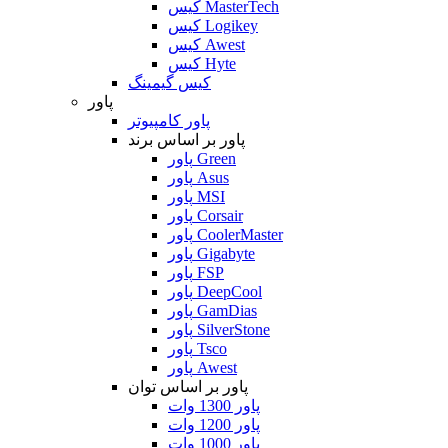
کیس MasterTech
کیس Logikey
کیس Awest
کیس Hyte
کیس گیمینگ
پاور
پاور کامپیوتر
پاور بر اساس برند
پاور Green
پاور Asus
پاور MSI
پاور Corsair
پاور CoolerMaster
پاور Gigabyte
پاور FSP
پاور DeepCool
پاور GamDias
پاور SilverStone
پاور Tsco
پاور Awest
پاور بر اساس توان
پاور 1300 وات
پاور 1200 وات
پاور 1000 وات