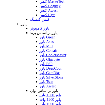
کیس MasterTech
کیس Logikey
کیس Awest
کیس Hyte
کیس گیمینگ
پاور
پاور کامپیوتر
پاور بر اساس برند
پاور Green
پاور Asus
پاور MSI
پاور Corsair
پاور CoolerMaster
پاور Gigabyte
پاور FSP
پاور DeepCool
پاور GamDias
پاور SilverStone
پاور Tsco
پاور Awest
پاور بر اساس توان
پاور 1300 وات
پاور 1200 وات
پاور 1000 وات