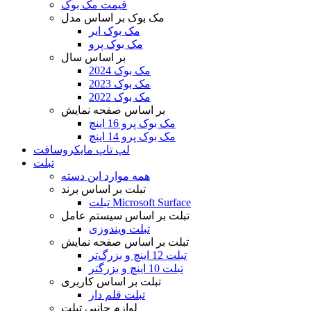
قیمت مک بوک
مک بوک بر اساس مدل
مک بوک ایر
مک بوک پرو
بر اساس سال
مک بوک 2024
مک بوک 2023
مک بوک 2022
بر اساس صفحه نمایش
مک بوک پرو 16 اینچ
مک بوک پرو 14 اینچ
لپ تاپ مایکروسافت
تبلت
همه موارد این دسته
تبلت بر اساس برند
تبلت Microsoft Surface
تبلت بر اساس سیستم عامل
تبلت ویندوزی
تبلت بر اساس صفحه نمایش
تبلت 12 اینچ و بزرگ‌تر
تبلت 10 اینچ و بزرگتر
تبلت بر اساس کاربری
تبلت قلم دار
لوازم جانبی تبلت