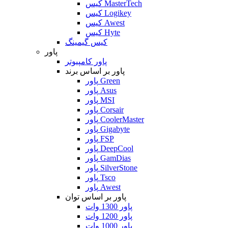
کیس MasterTech
کیس Logikey
کیس Awest
کیس Hyte
کیس گیمینگ
پاور
پاور کامپیوتر
پاور بر اساس برند
پاور Green
پاور Asus
پاور MSI
پاور Corsair
پاور CoolerMaster
پاور Gigabyte
پاور FSP
پاور DeepCool
پاور GamDias
پاور SilverStone
پاور Tsco
پاور Awest
پاور بر اساس توان
پاور 1300 وات
پاور 1200 وات
پاور 1000 وات