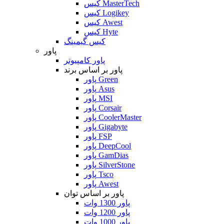
کیس MasterTech
کیس Logikey
کیس Awest
کیس Hyte
کیس گیمینگ
پاور
پاور کامپیوتر
پاور بر اساس برند
پاور Green
پاور Asus
پاور MSI
پاور Corsair
پاور CoolerMaster
پاور Gigabyte
پاور FSP
پاور DeepCool
پاور GamDias
پاور SilverStone
پاور Tsco
پاور Awest
پاور بر اساس توان
پاور 1300 وات
پاور 1200 وات
پاور 1000 وات