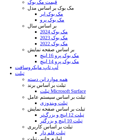
قیمت مک بوک
مک بوک بر اساس مدل
مک بوک ایر
مک بوک پرو
بر اساس سال
مک بوک 2024
مک بوک 2023
مک بوک 2022
بر اساس صفحه نمایش
مک بوک پرو 16 اینچ
مک بوک پرو 14 اینچ
لپ تاپ مایکروسافت
تبلت
همه موارد این دسته
تبلت بر اساس برند
تبلت Microsoft Surface
تبلت بر اساس سیستم عامل
تبلت ویندوزی
تبلت بر اساس صفحه نمایش
تبلت 12 اینچ و بزرگ‌تر
تبلت 10 اینچ و بزرگتر
تبلت بر اساس کاربری
تبلت قلم دار
لوازم جانبی تبلت