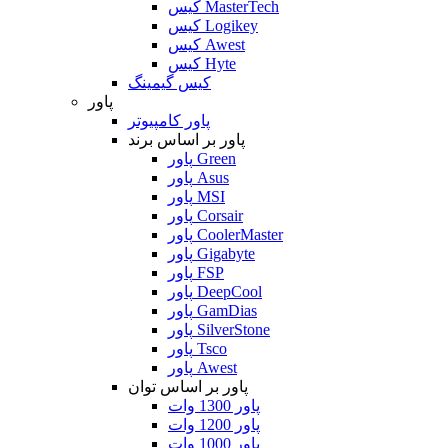
کیس MasterTech
کیس Logikey
کیس Awest
کیس Hyte
کیس گیمینگ
پاور
پاور کامپیوتر
پاور بر اساس برند
پاور Green
پاور Asus
پاور MSI
پاور Corsair
پاور CoolerMaster
پاور Gigabyte
پاور FSP
پاور DeepCool
پاور GamDias
پاور SilverStone
پاور Tsco
پاور Awest
پاور بر اساس توان
پاور 1300 وات
پاور 1200 وات
پاور 1000 وات