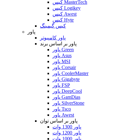
کیس MasterTech
کیس Logikey
کیس Awest
کیس Hyte
کیس گیمینگ
پاور
پاور کامپیوتر
پاور بر اساس برند
پاور Green
پاور Asus
پاور MSI
پاور Corsair
پاور CoolerMaster
پاور Gigabyte
پاور FSP
پاور DeepCool
پاور GamDias
پاور SilverStone
پاور Tsco
پاور Awest
پاور بر اساس توان
پاور 1300 وات
پاور 1200 وات
پاور 1000 وات