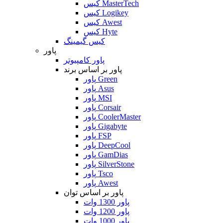
کیس MasterTech
کیس Logikey
کیس Awest
کیس Hyte
کیس گیمینگ
پاور
پاور کامپیوتر
پاور بر اساس برند
پاور Green
پاور Asus
پاور MSI
پاور Corsair
پاور CoolerMaster
پاور Gigabyte
پاور FSP
پاور DeepCool
پاور GamDias
پاور SilverStone
پاور Tsco
پاور Awest
پاور بر اساس توان
پاور 1300 وات
پاور 1200 وات
پاور 1000 وات