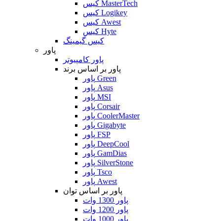
کیس MasterTech
کیس Logikey
کیس Awest
کیس Hyte
کیس گیمینگ
پاور
پاور کامپیوتر
پاور بر اساس برند
پاور Green
پاور Asus
پاور MSI
پاور Corsair
پاور CoolerMaster
پاور Gigabyte
پاور FSP
پاور DeepCool
پاور GamDias
پاور SilverStone
پاور Tsco
پاور Awest
پاور بر اساس توان
پاور 1300 وات
پاور 1200 وات
پاور 1000 وات