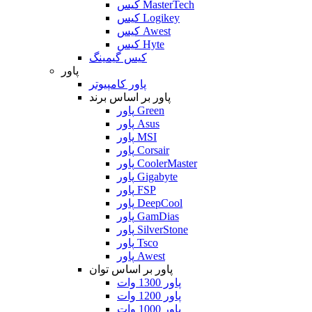
کیس MasterTech
کیس Logikey
کیس Awest
کیس Hyte
کیس گیمینگ
پاور
پاور کامپیوتر
پاور بر اساس برند
پاور Green
پاور Asus
پاور MSI
پاور Corsair
پاور CoolerMaster
پاور Gigabyte
پاور FSP
پاور DeepCool
پاور GamDias
پاور SilverStone
پاور Tsco
پاور Awest
پاور بر اساس توان
پاور 1300 وات
پاور 1200 وات
پاور 1000 وات