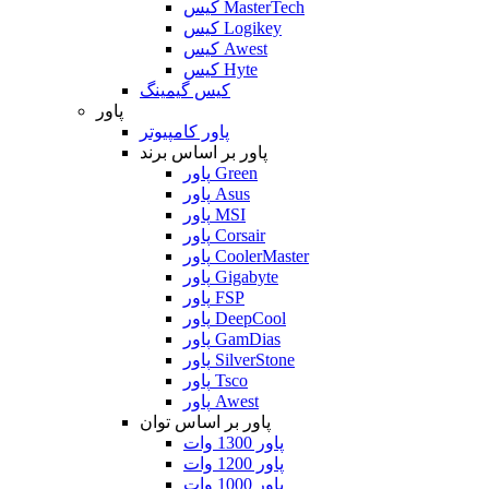
کیس MasterTech
کیس Logikey
کیس Awest
کیس Hyte
کیس گیمینگ
پاور
پاور کامپیوتر
پاور بر اساس برند
پاور Green
پاور Asus
پاور MSI
پاور Corsair
پاور CoolerMaster
پاور Gigabyte
پاور FSP
پاور DeepCool
پاور GamDias
پاور SilverStone
پاور Tsco
پاور Awest
پاور بر اساس توان
پاور 1300 وات
پاور 1200 وات
پاور 1000 وات