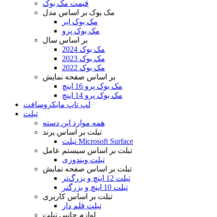
قیمت مک بوک
مک بوک بر اساس مدل
مک بوک ایر
مک بوک پرو
بر اساس سال
مک بوک 2024
مک بوک 2023
مک بوک 2022
بر اساس صفحه نمایش
مک بوک پرو 16 اینچ
مک بوک پرو 14 اینچ
لپ تاپ مایکروسافت
تبلت
همه موارد این دسته
تبلت بر اساس برند
تبلت Microsoft Surface
تبلت بر اساس سیستم عامل
تبلت ویندوزی
تبلت بر اساس صفحه نمایش
تبلت 12 اینچ و بزرگ‌تر
تبلت 10 اینچ و بزرگتر
تبلت بر اساس کاربری
تبلت قلم دار
لوازم جانبی تبلت