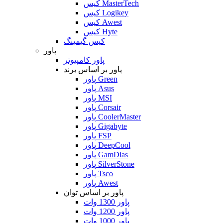
کیس MasterTech
کیس Logikey
کیس Awest
کیس Hyte
کیس گیمینگ
پاور
پاور کامپیوتر
پاور بر اساس برند
پاور Green
پاور Asus
پاور MSI
پاور Corsair
پاور CoolerMaster
پاور Gigabyte
پاور FSP
پاور DeepCool
پاور GamDias
پاور SilverStone
پاور Tsco
پاور Awest
پاور بر اساس توان
پاور 1300 وات
پاور 1200 وات
پاور 1000 وات