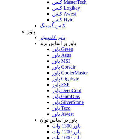
کیس MasterTech
کیس Logikey
کیس Awest
کیس Hyte
کیس گیمینگ
پاور
پاور کامپیوتر
پاور بر اساس برند
پاور Green
پاور Asus
پاور MSI
پاور Corsair
پاور CoolerMaster
پاور Gigabyte
پاور FSP
پاور DeepCool
پاور GamDias
پاور SilverStone
پاور Tsco
پاور Awest
پاور بر اساس توان
پاور 1300 وات
پاور 1200 وات
پاور 1000 وات