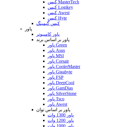
کیس MasterTech
کیس Logikey
کیس Awest
کیس Hyte
کیس گیمینگ
پاور
پاور کامپیوتر
پاور بر اساس برند
پاور Green
پاور Asus
پاور MSI
پاور Corsair
پاور CoolerMaster
پاور Gigabyte
پاور FSP
پاور DeepCool
پاور GamDias
پاور SilverStone
پاور Tsco
پاور Awest
پاور بر اساس توان
پاور 1300 وات
پاور 1200 وات
پاور 1000 وات