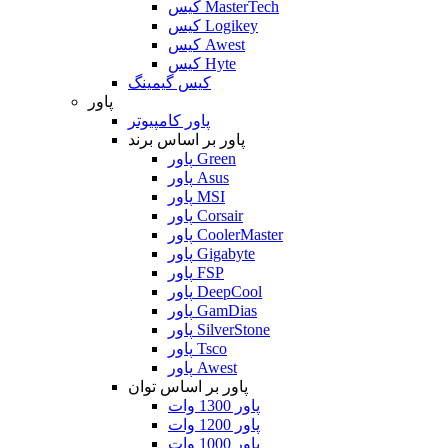
کیس MasterTech
کیس Logikey
کیس Awest
کیس Hyte
کیس گیمینگ
پاور
پاور کامپیوتر
پاور بر اساس برند
پاور Green
پاور Asus
پاور MSI
پاور Corsair
پاور CoolerMaster
پاور Gigabyte
پاور FSP
پاور DeepCool
پاور GamDias
پاور SilverStone
پاور Tsco
پاور Awest
پاور بر اساس توان
پاور 1300 وات
پاور 1200 وات
پاور 1000 وات