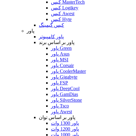
کیس MasterTech
کیس Logikey
کیس Awest
کیس Hyte
کیس گیمینگ
پاور
پاور کامپیوتر
پاور بر اساس برند
پاور Green
پاور Asus
پاور MSI
پاور Corsair
پاور CoolerMaster
پاور Gigabyte
پاور FSP
پاور DeepCool
پاور GamDias
پاور SilverStone
پاور Tsco
پاور Awest
پاور بر اساس توان
پاور 1300 وات
پاور 1200 وات
پاور 1000 وات