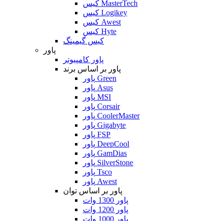
کیس MasterTech
کیس Logikey
کیس Awest
کیس Hyte
کیس گیمینگ
پاور
پاور کامپیوتر
پاور بر اساس برند
پاور Green
پاور Asus
پاور MSI
پاور Corsair
پاور CoolerMaster
پاور Gigabyte
پاور FSP
پاور DeepCool
پاور GamDias
پاور SilverStone
پاور Tsco
پاور Awest
پاور بر اساس توان
پاور 1300 وات
پاور 1200 وات
پاور 1000 وات