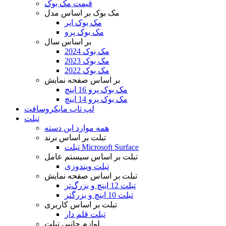
قیمت مک بوک
مک بوک بر اساس مدل
مک بوک ایر
مک بوک پرو
بر اساس سال
مک بوک 2024
مک بوک 2023
مک بوک 2022
بر اساس صفحه نمایش
مک بوک پرو 16 اینچ
مک بوک پرو 14 اینچ
لپ تاپ مایکروسافت
تبلت
همه موارد این دسته
تبلت بر اساس برند
تبلت Microsoft Surface
تبلت بر اساس سیستم عامل
تبلت ویندوزی
تبلت بر اساس صفحه نمایش
تبلت 12 اینچ و بزرگ‌تر
تبلت 10 اینچ و بزرگتر
تبلت بر اساس کاربری
تبلت قلم دار
لوازم جانبی تبلت