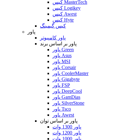
کیس MasterTech
کیس Logikey
کیس Awest
کیس Hyte
کیس گیمینگ
پاور
پاور کامپیوتر
پاور بر اساس برند
پاور Green
پاور Asus
پاور MSI
پاور Corsair
پاور CoolerMaster
پاور Gigabyte
پاور FSP
پاور DeepCool
پاور GamDias
پاور SilverStone
پاور Tsco
پاور Awest
پاور بر اساس توان
پاور 1300 وات
پاور 1200 وات
پاور 1000 وات